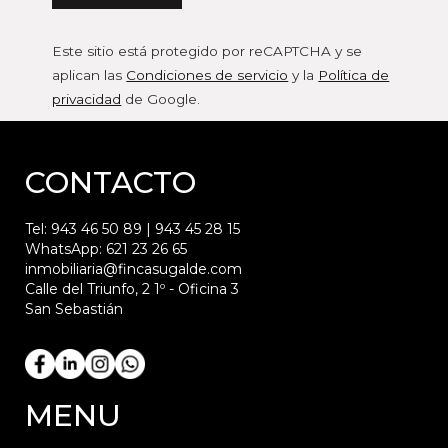
Este sitio está protegido por reCAPTCHA y se
aplican las
Condiciones de servicio
y la
Política de
privacidad
de Google.
CONTACTO
Tel:
943 46 50 89
|
943 45 28 15
WhatsApp:
621 23 26 65
inmobiliaria@fincasugalde.com
Calle del Triunfo, 2 1º - Oficina 3
San Sebastián
MENU