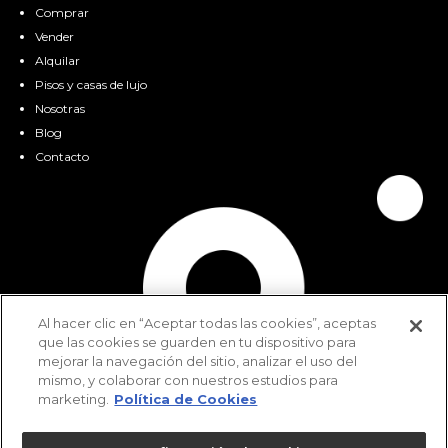
Comprar
Vender
Alquilar
Pisos y casas de lujo
Nosotras
Blog
Contacto
Al hacer clic en “Aceptar todas las cookies”, aceptas
que las cookies se guarden en tu dispositivo para
mejorar la navegación del sitio, analizar el uso del
mismo, y colaborar con nuestros estudios para
marketing.
Política de Cookies
La información contenida en esta
Web es orientativa y no tiene