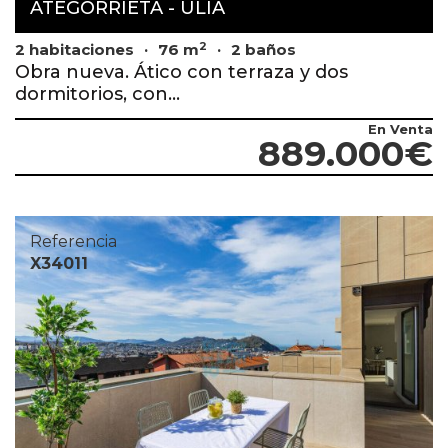
ATEGORRIETA - ULIA
2
2 habitaciones
76 m
2 baños
Obra nueva. Ático con terraza y dos
dormitorios, con...
En Venta
889.000€
Referencia
X34011