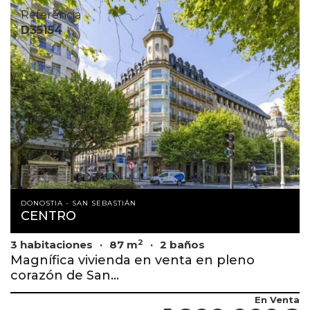
Referencia
D35154
DONOSTIA - SAN SEBASTIÁN
CENTRO
2
3 habitaciones
87 m
2 baños
Magnífica vivienda en venta en pleno
corazón de San...
En Venta