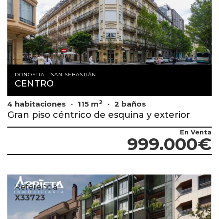
DONOSTIA - SAN SEBASTIÁN
CENTRO
2
4 habitaciones
115 m
2 baños
Gran piso céntrico de esquina y exterior
En Venta
999.000€
Referencia
X33723