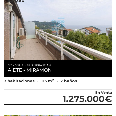
B33360
DONOSTIA - SAN SEBASTIÁN
AIETE - MIRAMON
2
3 habitaciones
115 m
2 baños
En Venta
1.275.000€