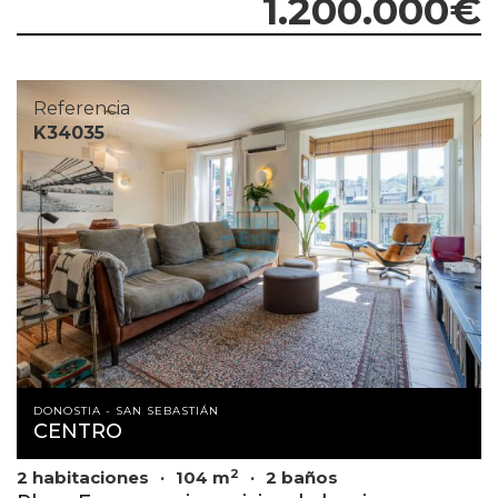
1.200.000€
Referencia
K34035
DONOSTIA - SAN SEBASTIÁN
CENTRO
2
2 habitaciones
104 m
2 baños