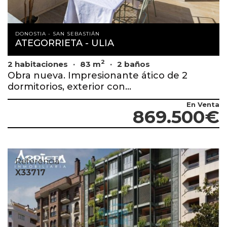
DONOSTIA - SAN SEBASTIÁN
ATEGORRIETA - ULIA
2
2 habitaciones
83 m
2 baños
Obra nueva. Impresionante ático de 2
dormitorios, exterior con...
En Venta
869.500€
Referencia
X33717