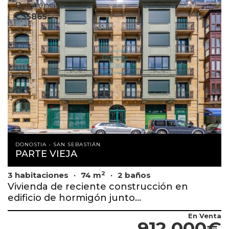
Referencia
C35865
DONOSTIA - SAN SEBASTIÁN
PARTE VIEJA
2
3 habitaciones
74 m
2 baños
Vivienda de reciente construcción en
edificio de hormigón junto...
En Venta
912.000€