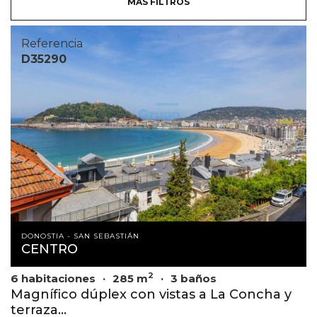
MÁS FILTROS
Referencia
D35290
DONOSTIA - SAN SEBASTIÁN
CENTRO
2
6 habitaciones
285 m
3 baños
Magnífico dúplex con vistas a La Concha y
terraza...