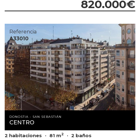
820.000€
Referencia
A33010
DONOSTIA - SAN SEBASTIÁN
CENTRO
2
2 habitaciones
81 m
2 baños