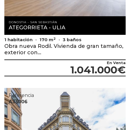
DONOSTIA - SAN SEBASTIÁN
ATEGORRIETA - ULIA
2
1 habitación
170 m
3 baños
Obra nueva Rodil. Vivienda de gran tamaño,
exterior con...
En Venta
1.041.000€
Referencia
A33006